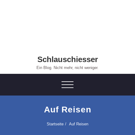
Skip
to
content
Schlauschiesser
Ein Blog. Nicht mehr, nicht weniger.
Toggle navigation
Auf Reisen
Startseite
Auf Reisen