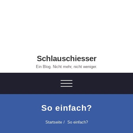
Skip
to
content
Schlauschiesser
Ein Blog. Nicht mehr, nicht weniger.
Toggle navigation
So einfach?
Startseite
So einfach?